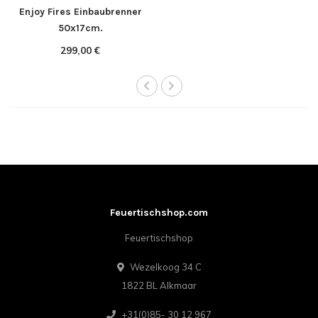
Enjoy Fires Einbaubrenner
50x17cm.
299,00 €
Feuertischshop.com
Feuertischshop
Wezelkoog 34 C
1822 BL Alkmaar
+31(0)85- 30 12 967