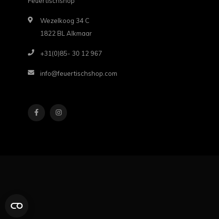
Feuertischshop
Wezelkoog 34 C
1822 BL Alkmaar
+31(0)85- 30 12 967
info@feuertischshop.com