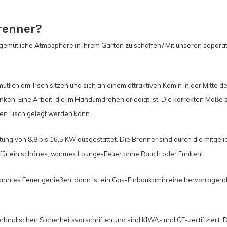
renner?
emütliche Atmosphäre in Ihrem Garten zu schaffen? Mit unseren separa
ch am Tisch sitzen und sich an einem attraktiven Kamin in der Mitte des 
n. Eine Arbeit, die im Handumdrehen erledigt ist. Die korrekten Maße si
en Tisch gelegt werden kann.
ung von 8,8 bis 16,5 KW ausgestattet. Die Brenner sind durch die mitgeli
r für ein schönes, warmes Lounge-Feuer ohne Rauch oder Funken!
nntes Feuer genießen, dann ist ein Gas-Einbaukamin eine hervorragende 
ländischen Sicherheitsvorschriften und sind KIWA- und CE-zertifiziert. 