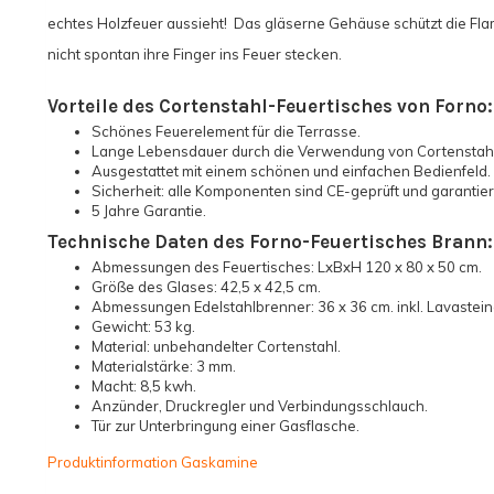
echtes Holzfeuer aussieht! Das gläserne Gehäuse schützt die Fl
nicht spontan ihre Finger ins Feuer stecken.
Vorteile des Cortenstahl-Feuertisches von Forno:
Schönes Feuerelement für die Terrasse.
Lange Lebensdauer durch die Verwendung von Cortenstahl
Ausgestattet mit einem schönen und einfachen Bedienfeld.
Sicherheit: alle Komponenten sind CE-geprüft und garantie
5 Jahre Garantie.
Technische Daten des Forno-Feuertisches Brann:
Abmessungen des Feuertisches: LxBxH 120 x 80 x 50 cm.
Größe des Glases: 42,5 x 42,5 cm.
Abmessungen Edelstahlbrenner: 36 x 36 cm. inkl. Lavastei
Gewicht: 53 kg.
Material: unbehandelter Cortenstahl.
Materialstärke: 3 mm.
Macht: 8,5 kwh.
Anzünder, Druckregler und Verbindungsschlauch.
Tür zur Unterbringung einer Gasflasche.
Produktinformation Gaskamine