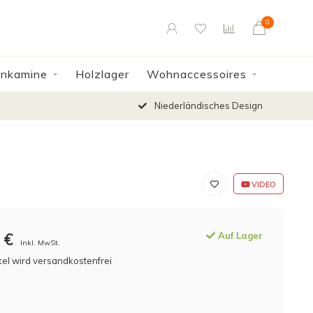
0
enkamine
Holzlager
Wohnaccessoires
Niederländisches Design
VIDEO
€
Auf Lager
Inkl. MwSt.
kel wird versandkostenfrei