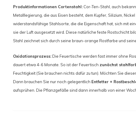
Produktinformationen Cortenstahl:
Cor-Ten-Stahl, auch bekannt 
Metalllegierung, die aus Eisen besteht, dem Kupfer, Silizium, Nick
widerstandsfähige Stahlsorte, die die Eigenschaft hat, sich mit 
sie der Luft ausgesetzt wird. Diese natürliche feste Rostschicht bi
Stahl zeichnet sich durch seine braun-orange Rostfarbe und sein
Oxidationsprozess:
Die Feuertische werden fast immer ohne Rost 
dauert etwa 4-6 Monate. So ist der Feuertisch
zunächst stahlfar
Feuchtigkeit (Sie brauchen nichts dafür zu tun). Möchten Sie dies
Dann brauchen Sie nur noch gelegentlich
Entfetter + Rostbesch
aufsprühen. Die Pflanzgefäße sind dann innerhalb von einer Woch