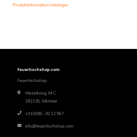
Produktinformation Holzlager
Feuertischshop.com
Feuertischshop
Wezelkoog 34 C
1822 BL Alkmaar
+31(0)85- 30 12 967
info@feuertischshop.com