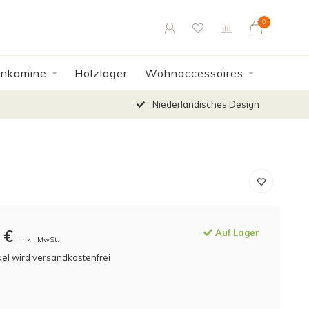
0
enkamine
Holzlager
Wohnaccessoires
Niederländisches Design
€
Auf Lager
Inkl. MwSt.
kel wird versandkostenfrei