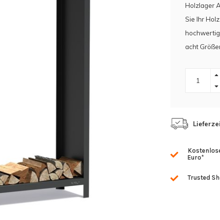
Holzlager A
Sie Ihr Hol
hochwertig
acht Größen
Lieferze
Kostenlose
Euro*
Trusted S