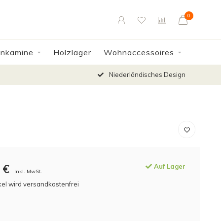
0
enkamine
Holzlager
Wohnaccessoires
Niederländisches Design
€
Auf Lager
Inkl. MwSt.
kel wird versandkostenfrei