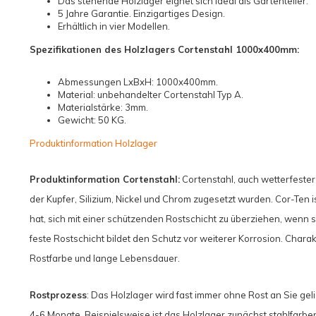
Das stehende Holzlager eignet sich ideal als Gartenteiler.
5 Jahre Garantie. Einzigartiges Design.
Erhältlich in vier Modellen.
Spezifikationen des Holzlagers Cortenstahl 1000x400mm:
Abmessungen LxBxH: 1000x400mm.
Material: unbehandelter Cortenstahl Typ A.
Materialstärke: 3mm.
Gewicht: 50 KG.
Produktinformation Holzlager
Produktinformation Cortenstahl:
Cortenstahl, auch wetterfester 
der Kupfer, Silizium, Nickel und Chrom zugesetzt wurden. Cor-Ten is
hat, sich mit einer schützenden Rostschicht zu überziehen, wenn s
feste Rostschicht bildet den Schutz vor weiterer Korrosion. Charak
Rostfarbe und lange Lebensdauer.
Rostprozess
: Das Holzlager wird fast immer ohne Rost an Sie geli
4-6 Monate. Beispielsweise ist das Holzlager zunächst stahlfarbe