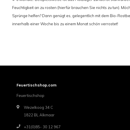
Feuchtigkeit an zu rosten (hierfür brauchen Sie nichts zu tun). Mö
Sprünge helfen? Dann genügt es, gelegentlich mit dem Bio-Rostbe
innerhalb einer Woche bis zu einem Monat schön verrostet!
Feuertischshop.com
Feuertischshop
Wezelkoog 34 C
1822 BL Alkmaar
+31(0)85- 30 12 967