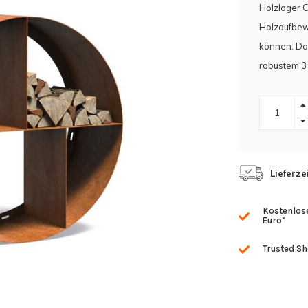
Holzlager 
Holzaufbew
können. Das
robustem 3 
Lieferze
Kostenlose
Euro*
Trusted S