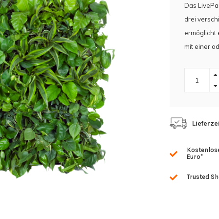
Das LivePan
drei versc
ermöglicht 
mit einer 
Lieferze
Kostenlose
Euro*
Trusted S