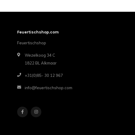
Feuertischshop.com
Feuertischshop
Wezelkoog 34 C
1822 BL Alkmaar
+31(0)85- 30 12 967
info@feuertischshop.com