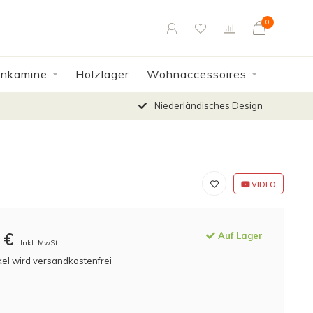
0
enkamine
Holzlager
Wohnaccessoires
Niederländisches Design
VIDEO
€
Auf Lager
Inkl. MwSt.
kel wird versandkostenfrei