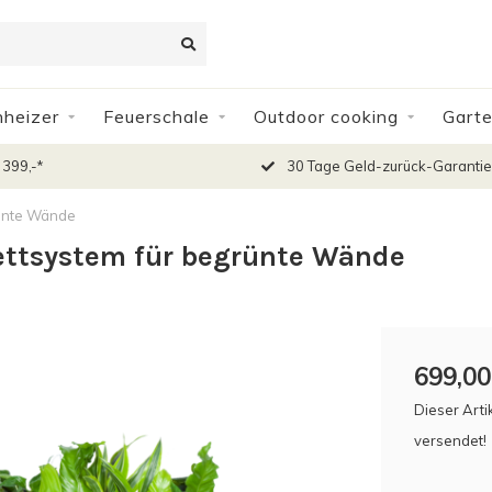
nheizer
Feuerschale
Outdoor cooking
Gart
 399,-*
30 Tage Geld-zurück-Garantie
rünte Wände
ettsystem für begrünte Wände
699,00
Dieser Arti
versendet!