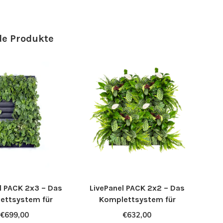
e Produkte
l PACK 2x3 – Das
LivePanel PACK 2x2 – Das
ettsystem für
Komplettsystem für
rünte Wände
begrünte Wände
€699,00
€632,00