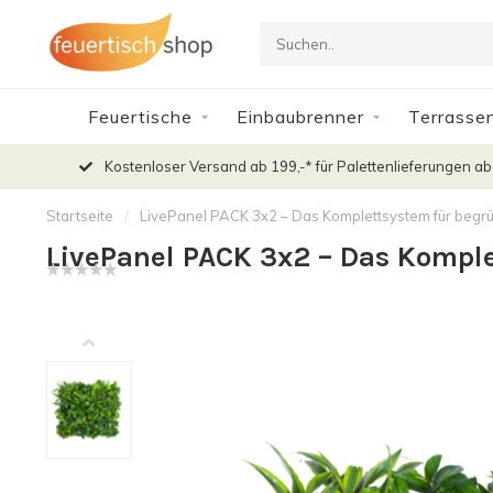
Feuertische
Einbaubrenner
Terrasse
Kostenloser Versand ab 199,-* für Palettenlieferungen ab
Startseite
/
LivePanel PACK 3x2 – Das Komplettsystem für beg
LivePanel PACK 3x2 – Das Kompl