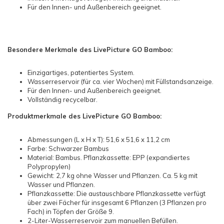
Für den Innen- und Außenbereich geeignet.
Besondere Merkmale des LivePicture GO Bamboo:
Einzigartiges, patentiertes System.
Wasserreservoir (für ca. vier Wochen) mit Füllstandsanzeige.
Für den Innen- und Außenbereich geeignet.
Vollständig recycelbar.
Produktmerkmale des LivePicture GO Bamboo:
Abmessungen (L x H x T): 51,6 x 51,6 x 11,2 cm
Farbe: Schwarzer Bambus
Material: Bambus. Pflanzkassette: EPP (expandiertes
Polypropylen)
Gewicht: 2,7 kg ohne Wasser und Pflanzen. Ca. 5 kg mit
Wasser und Pflanzen.
Pflanzkassette: Die austauschbare Pflanzkassette verfügt
über zwei Fächer für insgesamt 6 Pflanzen (3 Pflanzen pro
Fach) in Töpfen der Größe 9.
2-Liter-Wasserreservoir zum manuellen Befüllen.