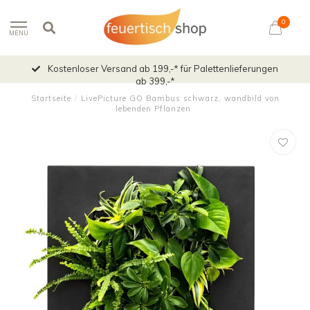
0
MENU
Kostenloser Versand ab 199,-* für Palettenlieferungen
ab 399,-*
Startseite
/
LivePicture GO Bambus schwarz, wandbild von
lebenden Pflanzen