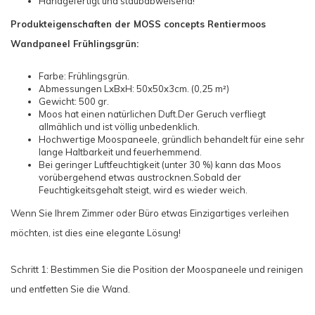
Handgefertigt und staubabweisend!
Produkteigenschaften der MOSS concepts Rentiermoos
Wandpaneel Frühlingsgrün:
Farbe: Frühlingsgrün.
Abmessungen LxBxH: 50x50x3cm. (0,25 m²)
Gewicht: 500 gr.
Moos hat einen natürlichen Duft.Der Geruch verfliegt
allmählich und ist völlig unbedenklich.
Hochwertige Moospaneele, gründlich behandelt für eine sehr
lange Haltbarkeit und feuerhemmend.
Bei geringer Luftfeuchtigkeit (unter 30 %) kann das Moos
vorübergehend etwas austrocknen.Sobald der
Feuchtigkeitsgehalt steigt, wird es wieder weich.
Wenn Sie Ihrem Zimmer oder Büro etwas Einzigartiges verleihen
möchten, ist dies eine elegante Lösung!
Schritt 1: Bestimmen Sie die Position der Moospaneele und reinigen
und entfetten Sie die Wand.