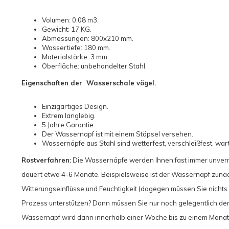
Volumen: 0,08 m3.
Gewicht: 17 KG.
Abmessungen: 800x210 mm.
Wassertiefe: 180 mm.
Materialstärke: 3 mm.
Oberfläche: unbehandelter Stahl.
Eigenschaften der Wasserschale vögel.
Einzigartiges Design.
Extrem langlebig.
5 Jahre Garantie.
Der Wassernapf ist mit einem Stöpsel versehen.
Wassernäpfe aus Stahl sind wetterfest, verschleißfest, war
Rostverfahren:
Die Wassernäpfe werden Ihnen fast immer unverros
dauert etwa 4-6 Monate. Beispielsweise ist der Wassernapf zunäc
Witterungseinflüsse und Feuchtigkeit (dagegen müssen Sie nichts
Prozess unterstützen? Dann müssen Sie nur noch gelegentlich de
Wassernapf wird dann innerhalb einer Woche bis zu einem Monat 