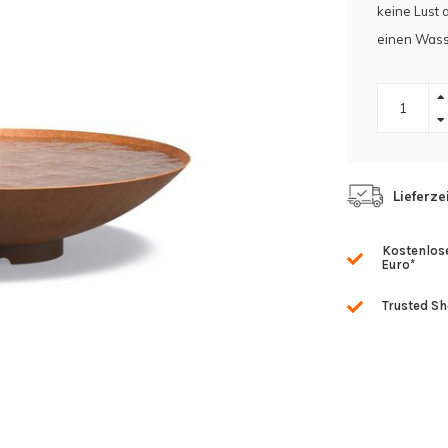
keine Lust 
einen Wass
Lieferze
Kostenlose
Euro*
Trusted S