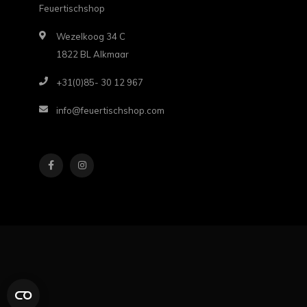
Feuertischshop
Wezelkoog 34 C
1822 BL Alkmaar
+31(0)85- 30 12 967
info@feuertischshop.com