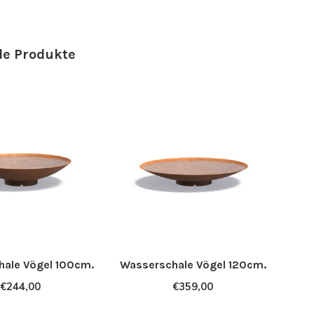
e Produkte
ale Vögel 100cm.
Wasserschale Vögel 120cm.
Was
€244,00
€359,00