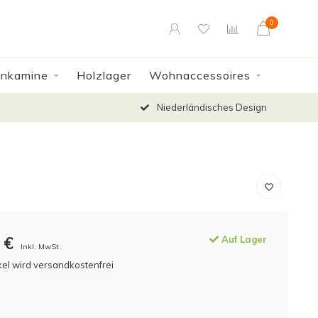
0
enkamine
Holzlager
Wohnaccessoires
Niederländisches Design
€
Auf Lager
Inkl. MwSt.
kel wird versandkostenfrei