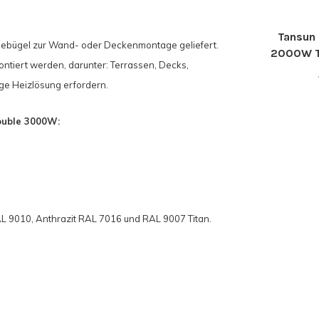
Tansun 
gebügel zur Wand- oder Deckenmontage geliefert.
2000W T
tiert werden, darunter: Terrassen, Decks,
ge Heizlösung erfordern.
ouble 3000W:
AL 9010, Anthrazit RAL 7016 und RAL 9007 Titan.