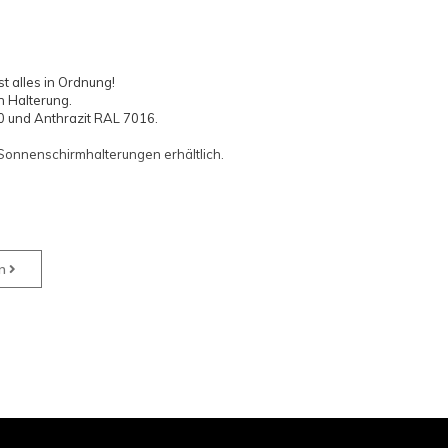
ist alles in Ordnung!
n Halterung.
0 und Anthrazit RAL 7016.
onnenschirmhalterungen erhältlich.
en