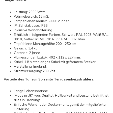
Single 2000W:
Leistung: 2000 Watt.
Wärmebereich: 13 m2.
Lampenlebensdauer: 5000 Stunden.
IP-Schutzklasse: IP55.
Inklusive Wandhalterung.
Erhältlich in folgenden Farben: Schwarz RAL 9005, Weiß RAL
9010, Anthrazit RAL 7016 und RAL 9007 Titan.
Empfohlene Montagehöhe 200 - 250 cm.
Gewicht: 3,4 kg.
Garantie: 2 Jahre.
Abmessungen LxBxH: 402 x 112 x 227 mm.
Kabel: 1.8 Meter langes Kabel mit geformtem Stecker.
Herstellung: England.
Stromversorgung: 230 Volt.
Vorteile des Tansun Sorrento Terrassenheizstrahlers:
Lange Lebensspanne.
'Made in UK', was Qualität, Haltbarkeit und Leistung betrifft, ist
alles in Ordnung!
Einfache Wand- oder Deckenmontage mit der mitgelieferten
Halterung.